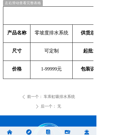
左右滑动查看完整表格
产品名称
零坡度排水系统
供货总量
尺寸
可定制
起批量
价格
1-99999元
包装说明
前一个：
车库虹吸排水系统
ꄴ
后一个：
无
ꄲ
낀
뀶
뀴
끡
끤